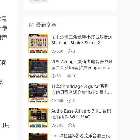
你需
最新文章
上最
对声
拍手沙锤三角铁等小打击乐音源
Shimmer Shake Strike 2
550
3
VPS Avenger复仇者电音合成器
演奏
编曲音源95套扩展Vengeance
591
10
效
11套Shreddage 3 guitar系列
吉他贝司音源合集流行金属电吉
他音色
659
8
Audio Ease Altiverb 7 XL 卷积
混响插件 WIN-MAC
门用
540
8
Lass3拉丝3著名弦乐音源三代