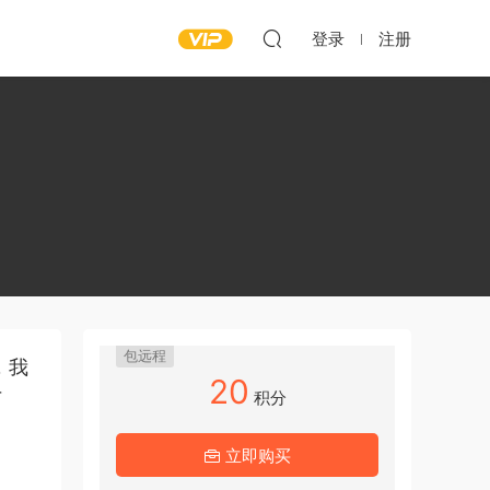
登录
注册
包远程
，我
20
积分
厂
立即购买