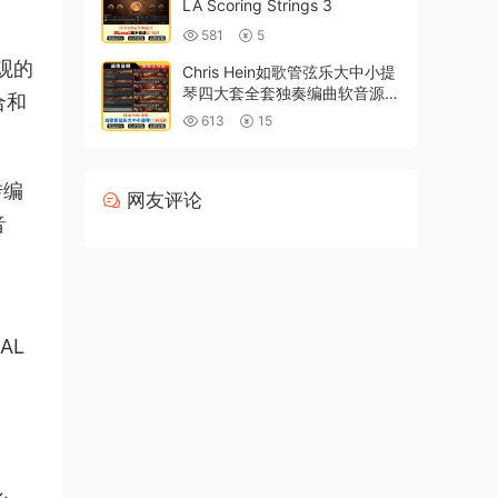
LA Scoring Strings 3
581
5
直观的
Chris Hein如歌管弦乐大中小提
琴四大套全套独奏编曲软音源音
合和
色
613
15
转编
网友评论
音
AL