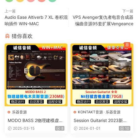
上一篇
下一篇
Audio Ease Altiverb 7 XL 卷积混
VPS Avenger复仇者电音合成器
响插件 WIN-MAC
编曲音源95套扩展Vengeance
猜你喜欢
荐
乐器音源
KONTAKT音源
·
乐器音源
MODO BASS 2物理建模虚拟
Session Guitarist 2023新版
电木贝斯音源插件IK Multime
扫弦吉他全套10件套木吉他电
2025-03-15
8
2024-01-01
10
dia贝斯音源
吉他贝司