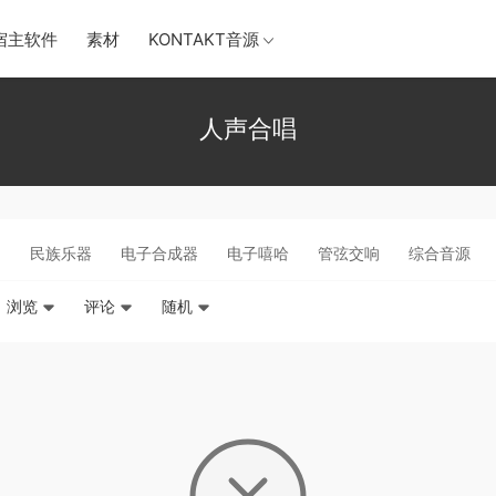
宿主软件
素材
KONTAKT音源
人声合唱
围
民族乐器
电子合成器
电子嘻哈
管弦交响
综合音源
浏览
评论
随机